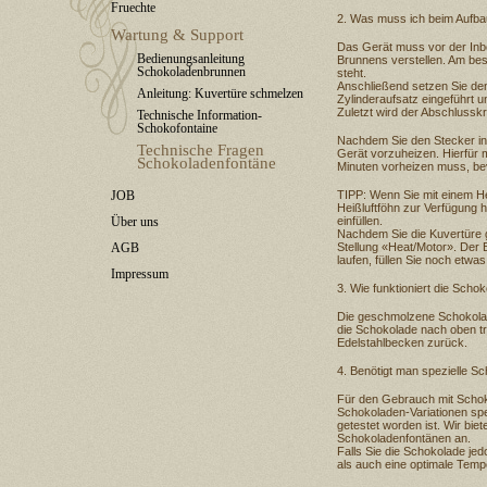
Fruechte
2. Was muss ich beim Aufba
Wartung & Support
Das Gerät muss vor der Inbe
Bedienungsanleitung
Brunnens verstellen. Am bes
Schokoladenbrunnen
steht.
Anschließend setzen Sie den
Anleitung: Kuvertüre schmelzen
Zylinderaufsatz eingeführt u
Zuletzt wird der Abschlussk
Technische Information-
Schokofontaine
Nachdem Sie den Stecker in 
Technische Fragen
Gerät vorzuheizen. Hierfür 
Schokoladenfontäne
Minuten vorheizen muss, be
JOB
TIPP: Wenn Sie mit einem Hei
Heißluftföhn zur Verfügung 
Über uns
einfüllen.
Nachdem Sie die Kuvertüre ge
AGB
Stellung «Heat/Motor». Der 
laufen, füllen Sie noch etwa
Impressum
3. Wie funktioniert die Scho
Die geschmolzene Schokolade
die Schokolade nach oben tr
Edelstahlbecken zurück.
4. Benötigt man spezielle S
Für den Gebrauch mit Schok
Schokoladen-Variationen spe
getestet worden ist. Wir biet
Schokoladenfontänen an.
Falls Sie die Schokolade jed
als auch eine optimale Temp