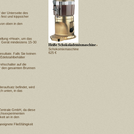
 der Unterseite des
fest und kippsicher
von oben in den
tellung «Heat», um das
as Gerät mindestens 15-30
Heiße Schokolademixmaschine
Schokomixmaschine
625 €
sultate. Falls Sie keinen
Edelstahlbehälter
ehschalter auf die
ber den gesamten Brunnen
eraufsatz befindet, wird
ch unten, in das
Zentrale GmbH, da diese
suchsexperimenten
keit an in den
eeignete Fließfähigkeit