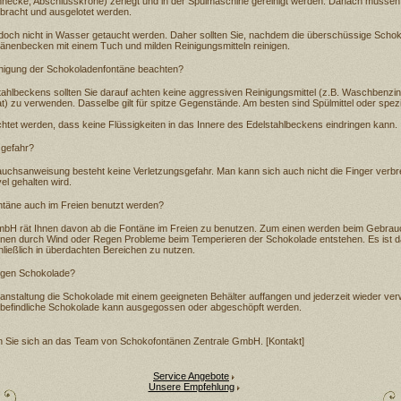
hnecke, Abschlusskrone) zerlegt und in der Spülmaschine gereinigt werden. Danach müssen 
bracht und ausgelotet werden.
edoch nicht in Wasser getaucht werden. Daher sollten Sie, nachdem die überschüssige Sch
änenbecken mit einem Tuch und milden Reinigungsmitteln reinigen.
inigung der Schokoladenfontäne beachten?
tahlbeckens sollten Sie darauf achten keine aggressiven Reinigungsmittel (z.B. Waschbenzin,
at) zu verwenden. Dasselbe gilt für spitze Gegenstände. Am besten sind Spülmittel oder spezi
htet werden, dass keine Flüssigkeiten in das Innere des Edelstahlbeckens eindringen kann.
sgefahr?
auchsanweisung besteht keine Verletzungsgefahr. Man kann sich auch nicht die Finger verb
l gehalten wird.
ntäne auch im Freien benutzt werden?
bH rät Ihnen davon ab die Fontäne im Freien zu benutzen. Zum einen werden beim Gebrauc
nen durch Wind oder Regen Probleme beim Temperieren der Schokolade entstehen. Es ist 
ießlich in überdachten Bereichen zu nutzen.
rigen Schokolade?
nstaltung die Schokolade mit einem geeigneten Behälter auffangen und jederzeit wieder ve
befindliche Schokolade kann ausgegossen oder abgeschöpft werden.
n Sie sich an das Team von Schokofontänen Zentrale GmbH. [Kontakt]
Service Angebote
Unsere Empfehlung