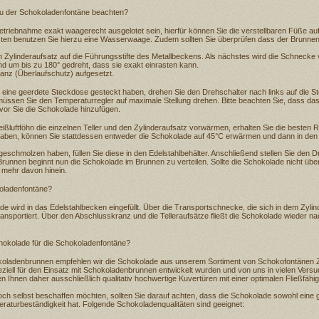
u der Schokoladenfontäne beachten?
triebnahme exakt waagerecht ausgelotet sein, hierfür können Sie die verstellbaren Füße auf
ten benutzen Sie hierzu eine Wasserwaage. Zudem sollten Sie überprüfen dass der Brunnen 
 Zylinderaufsatz auf die Führungsstifte des Metallbeckens. Als nächstes wird die Schnecke 
nd um bis zu 180° gedreht, dass sie exakt einrasten kann.
ranz (Überlaufschutz) aufgesetzt.
eine geerdete Steckdose gesteckt haben, drehen Sie den Drehschalter nach links auf die S
müssen Sie den Temperaturregler auf maximale Stellung drehen. Bitte beachten Sie, dass d
vor Sie die Schokolade hinzufügen.
ßluftföhn die einzelnen Teller und den Zylinderaufsatz vorwärmen, erhalten Sie die besten Re
haben, können Sie stattdessen entweder die Schokolade auf 45°C erwärmen und dann in den 
schmolzen haben, füllen Sie diese in den Edelstahlbehälter. Anschließend stellen Sie den Dr
Brunnen beginnt nun die Schokolade im Brunnen zu verteilen. Sollte die Schokolade nicht ü
s mehr davon hinein.
koladenfontäne?
 wird in das Edelstahlbecken eingefüllt. Über die Transportschnecke, die sich in dem Zylind
ansportiert. Über den Abschlusskranz und die Telleraufsätze fließt die Schokolade wieder na
chokolade für die Schokoladenfontäne?
oladenbrunnen empfehlen wir die Schokolade aus unserem Sortiment von Schokofontänen 
ziell für den Einsatz mit Schokoladenbrunnen entwickelt wurden und von uns in vielen Ver
en Ihnen daher ausschließlich qualitativ hochwertige Kuvertüren mit einer optimalen Fließfähig
och selbst beschaffen möchten, sollten Sie darauf achten, dass die Schokolade sowohl eine g
eraturbeständigkeit hat. Folgende Schokoladenqualitäten sind geeignet: