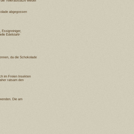
die Telleraufsätze wieder
okolade abgegossen
 Essigreiniger,
elle Edelstahl-
rennen, da die Schokolade
h im Freien Insekten
daher ratsam den
rwenden. Die am