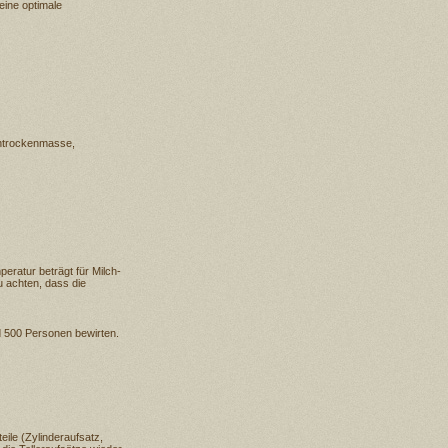
eine optimale
chtrockenmasse,
ratur beträgt für Milch-
 achten, dass die
 500 Personen bewirten.
ile (Zylinderaufsatz,