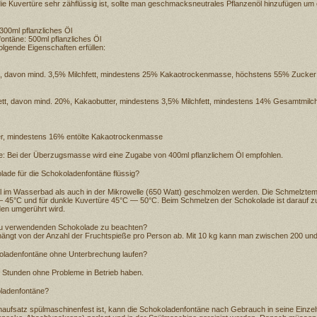
e Kuvertüre sehr zähflüssig ist, sollte man geschmacksneutrales Pflanzenöl hinzufügen um 
300ml pflanzliches Öl
ontäne: 500ml pflanzliches Öl
olgende Eigenschaften erfüllen:
, davon mind. 3,5% Milchfett, mindestens 25% Kakaotrockenmasse, höchstens 55% Zucker
t, davon mind. 20%, Kakaobutter, mindestens 3,5% Milchfett, mindestens 14% Gesamtmil
r, mindestens 16% entölte Kakaotrockenmasse
 Bei der Überzugsmasse wird eine Zugabe von 400ml pflanzlichem Öl empfohlen.
lade für die Schokoladenfontäne flüssig?
 im Wasserbad als auch in der Mikrowelle (650 Watt) geschmolzen werden. Die Schmelztempe
 45°C und für dunkle Kuvertüre 45°C — 50°C. Beim Schmelzen der Schokolade ist darauf zu
en umgerührt wird.
 zu verwendenden Schokolade zu beachten?
ängt von der Anzahl der Fruchtspieße pro Person ab. Mit 10 kg kann man zwischen 200 und
koladenfontäne ohne Unterbrechung laufen?
 Stunden ohne Probleme in Betrieb haben.
oladenfontäne?
ufsatz spülmaschinenfest ist, kann die Schokoladenfontäne nach Gebrauch in seine Einzelte