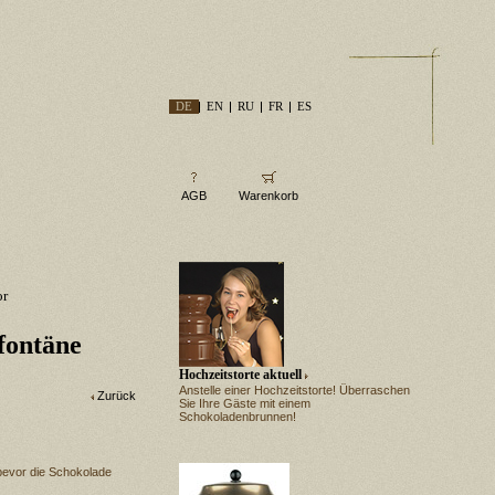
DE
EN
RU
FR
ES
AGB
Warenkorb
or
fontäne
Hochzeitstorte aktuell
Anstelle einer Hochzeitstorte! Überraschen
Zurück
Sie Ihre Gäste mit einem
Schokoladenbrunnen!
bevor die Schokolade