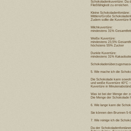
Schokoladenkuvertüre: Da di
Fließfähigkeit zu erreichen.
Kleine Schokoladenfontäne: 
Mittlere/Große Schokoladenf
Zudem sollte die Kuvertüre f
Milchkuvertüre:
mindestens 31% Gesamtfett
Weiße Kuvertüre:
mindestens 23,5% Gesamtfet
höchstens 55% Zucker
Dunkle Kuvertüre:
mindestens 31% Kakaobutte
Schokoladenüberzugsmasse:
5. Wie mache ich die Schoko
Die Schokolade kann sowohl
und weiße Kuvertüre 40°C —
Kuvertüre in Minutenabständ
Was ist bei der Menge der
Die Menge der Schokolade h
6. Wie lange kann die Scho
Sie können den Brunnen 5-6
7. Wie reinige ich die Schok
Da der Schokoladenfontänena