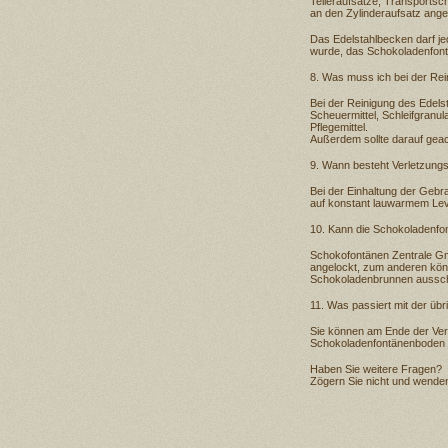
Telleraufsätze, Transportsc
an den Zylinderaufsatz ange
Das Edelstahlbecken darf j
wurde, das Schokoladenfont
8. Was muss ich bei der Re
Bei der Reinigung des Edels
Scheuermittel, Schleifgranul
Pflegemittel.
Außerdem sollte darauf geac
9. Wann besteht Verletzung
Bei der Einhaltung der Gebr
auf konstant lauwarmem Leve
10. Kann die Schokoladenfo
Schokofontänen Zentrale Gm
angelockt, zum anderen kön
Schokoladenbrunnen ausschl
11. Was passiert mit der üb
Sie können am Ende der Vera
Schokoladenfontänenboden 
Haben Sie weitere Fragen?
Zögern Sie nicht und wende