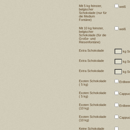
Mit 5 kg feinster,
weiß
belgischer
Schokolade (nur für
die Medium
Fontäne)
Mit 10 kg feinster,
weiß
belgischer
Schokolade (für die
Große- und
Riesenfontäne)
Extra Schokolade
kg So
Extra Schokolade
kg So
Extra Schokolade
kg So
Exoten Schokolade
Erdbee
( 5 kg)
Exoten Schokolade
Cappuc
( 5 kg)
Exoten Schokolade
Erdbee
(10 kg)
Exoten Schokolade
Cappuc
(10 kg)
Keine Schokolade