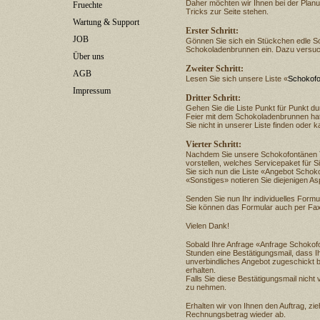
Daher möchten wir Ihnen bei der Plan
Fruechte
Tricks zur Seite stehen.
Wartung & Support
Erster Schritt:
JOB
Gönnen Sie sich ein Stückchen edle Sc
Schokoladenbrunnen ein. Dazu versuche
Über uns
Zweiter Schritt:
AGB
Lesen Sie sich unsere Liste «
Schokofo
Impressum
Dritter Schritt:
Gehen Sie die Liste Punkt für Punkt du
Feier mit dem Schokoladenbrunnen hat.
Sie nicht in unserer Liste finden oder 
Vierter Schritt:
Nachdem Sie unsere Schokofontänen Tip
vorstellen, welches Servicepaket für S
Sie sich nun die Liste «Angebot Schok
«Sonstiges» notieren Sie diejenigen As
Senden Sie nun Ihr individuelles Form
Sie können das Formular auch per Fax
Vielen Dank!
Sobald Ihre Anfrage «Anfrage Schokofon
Stunden eine Bestätigungsmail, dass Ih
unverbindliches Angebot zugeschickt 
erhalten.
Falls Sie diese Bestätigungsmail nicht
zu nehmen.
Erhalten wir von Ihnen den Auftrag, zi
Rechnungsbetrag wieder ab.