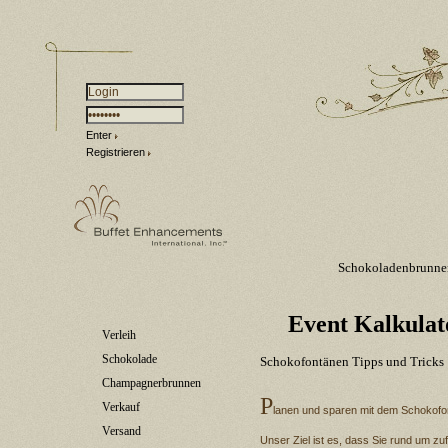
Enter
Registrieren
Schokoladenbrunne
Event Kalkulat
Verleih
Schokolade
Schokofontänen Tipps und Tricks
Champagnerbrunnen
P
Verkauf
lanen und sparen mit dem Schokofon
Versand
Unser Ziel ist es, dass Sie rund um zu