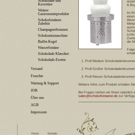
Schokolade und
auspr
Kuvertüre
& Buy
Weitere
Im Ra
Gastronomieprodukte
einen
Schokofontänen
Wenn 
Zubehör
Mietp
aussc
Champagnerbrunnen
Schok
schic
Schokomixmaschine
Zusta
Buffet-Kegel
die M
Wasserfontäne
Folge
erhal
Schokolade Klassiker
Schokolade-Exoten
Profi Medium Schokoladenbrunne
Versand
Profi Großer Schokoladenbrunne
Fruechte
Profi Riesen Schokoladenbrunne
Wartung & Support
Weitere Infos zum Produkt erhalten Si
JOB
Bei Fragen stehen wir Ihnen natürlich 
sales@schokofontaene.de
zur Verfüg
Über uns
AGB
Impressum
Home
Kontakt