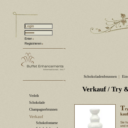
Enter
Registrieren
Schokoladenbrunnen
|
Ein
Verkauf
/ Try 
Verleih
Schokolade
T
r
Champagnerbrunnen
kauf
Verkauf
Sie h
Schokofontaene
und m