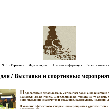
No 1 в Германии
|
Идеально для
|
Полезная информация
|
Расчет стоимос
 для
/ Выставки и спортивные мероприя
П
одсластите и скрасьте Вашим клиентам посещение выставки 
шоколадным фонтаном. Шоколадный фонтан это центр общения,
непринужденно знакомятся и общаются, наслаждаясь изысканны
В качестве эффектного завершения мероприятия удивите госте