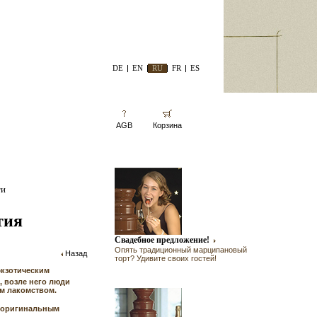
DE
EN
RU
FR
ES
AGB
Корзина
ти
тия
Свадебное предложение!
Опять традиционный марципановый
Назад
торт? Удивите своих гостей!
экзотическим
 возле него люди
м лакомством.
й оригинальным