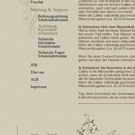
Zunächst ca. 200 ml Wasser in den Sc
Fruechte
hineinsetzen und mit Schoko-Callets au
schmelzen, nach und nach weitere Scho
Wartung & Support
oder Holzlöffel des öfteren Umrühren.
Wenn die Callets vollständig geschmolz
Bedienungsanleitung
Pflanzenölzugeben (ca. 50 ml Öl komme
Schokoladenbrunnen
Anleitung:
2) Schmelzen über dem Wasserbad
Kuvertüre
Hierzu einen Topf mit etwas Wasser fül
schmelzen
den ersten Topf stellen. Das Wasser im
anbrennt) und Callets hinein geben. 
Technische
Öfteren umrühren und wenn nötig weite
Information-
Wenn die Callets vollständig geschmolz
Schokofontaine
Pflanzenölzugeben (ca. 50 ml Öl komme
Technische Fragen
Schokoladenfontäne
Wenn Sie einen Gasherd besitzen, könne
geben und über der Flamme schmelzen.
JOB
3) Schmelzen der Kuvertüre in der 
Callets in ein Mikrowellen geeignetes
Über uns
achten, dass die Schokolade nicht an
alle 60 Sekunden Schokolade herausn
AGB
Wenn die Callets vollständig geschmolz
Pflanzenölzugeben (ca. 50 ml Öl komme
Impressum
Tipp: Beim Schmelzen der Schokolade 
in Berührung kommt, da sie sonst klu