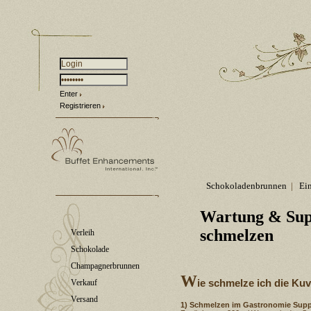
Enter
Registrieren
Schokoladenbrunnen
|
Ei
Wartung & Sup
schmelzen
Verleih
Schokolade
Champagnerbrunnen
W
ie schmelze ich die Ku
Verkauf
Versand
1) Schmelzen im Gastronomie Suppe